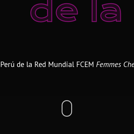
d
e
l
a
n Perú de la Red Mundial FCEM
Femmes Chef