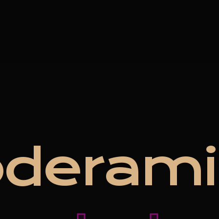
o
d
e
r
a
m
i