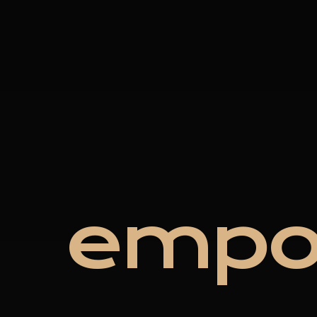
e
m
p