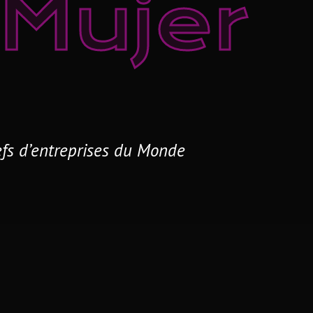
M
u
j
e
r
s d’entreprises du Monde