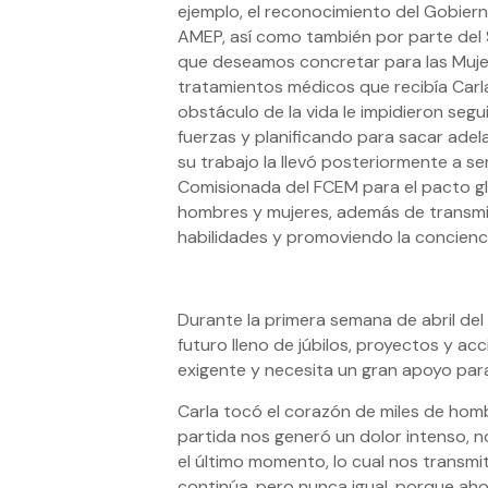
ejemplo, el reconocimiento del Gobiern
AMEP, así como también por parte del S
que deseamos concretar para las Mujere
tratamientos médicos que recibía Carl
obstáculo de la vida le impidieron se
fuerzas y planificando para sacar ade
su trabajo la llevó posteriormente a
Comisionada del FCEM para el pacto glo
hombres y mujeres, además de transmit
habilidades y promoviendo la concienc
Durante la primera semana de abril del
futuro lleno de júbilos, proyectos y a
exigente y necesita un gran apoyo pa
Carla tocó el corazón de miles de hombr
partida nos generó un dolor intenso, n
el último momento, lo cual nos transmit
continúa, pero nunca igual, porque ah