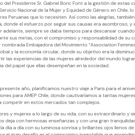
o del Presidente Sr. Gabriel Boric Font a la gestión de estas
ervicio Nacional de la Mujer y Equidad de Género en Chile, lo
s Peruanas que lo necesiten. Así como las alegrías, también
a, donde el esfuerzo por seguir sus causas era asombroso, y
guir adelante, siempre se daba tiempos para descansar cuand
lante sus metas, con el compromiso y responsabilidad de su
 ser nombrada Embajadora del Movimiento “Association Femme
bal y la economía circular, donde su objetivo era la disminu
ir las experiencias de las mujeres alrededor del mundo logra
ia del papel que ellas desempeñan en la sociedad.
 presente año, planificamos nuestro viaje a Paris para el an
cciones para AMEP Chile, donde cautivaríamos a tantas mujere
ra competir en estos mercados tan complejos.
es y mujeres a lo largo de su vida, con su extraordinario y si
os deja con hermosas enseñanzas y con una gran tranquilidad
ía día a día con su luminosa sonrisa y brillantes ojos llenos 
ora el gran desafío es el compromiso inagotable que aprendim