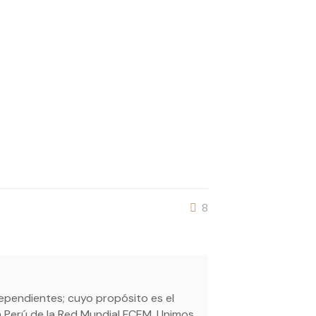
8
dependientes; cuyo propósito es el
n Perú de la Red Mundial FCEM. Unimos