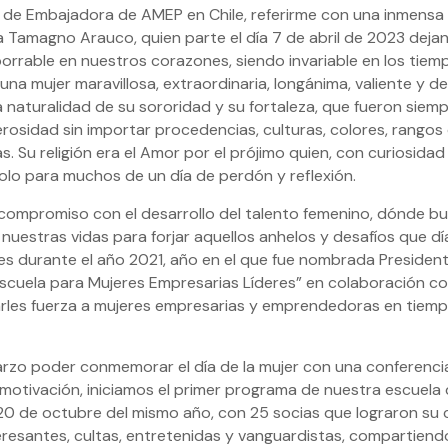
ad de Embajadora de AMEP en Chile, referirme con una inmensa
a Tamagno Arauco, quien parte el día 7 de abril de 2023 deja
orrable en nuestros corazones, siendo invariable en los tie
na mujer maravillosa, extraordinaria, longánima, valiente y 
uralidad de su sororidad y su fortaleza, que fueron siempre el
rosidad sin importar procedencias, culturas, colores, rangos 
 Su religión era el Amor por el prójimo quien, con curiosidad
olo para muchos de un día de perdón y reflexión.
ompromiso con el desarrollo del talento femenino, dónde bu
 nuestras vidas para forjar aquellos anhelos y desafíos que dí
es durante el año 2021, año en el que fue nombrada Presiden
Escuela para Mujeres Empresarias Líderes” en colaboración co
arles fuerza a mujeres empresarias y emprendedoras en tiempo
rzo poder conmemorar el día de la mujer con una conferencia
motivación, iniciamos el primer programa de nuestra escuela
0 de octubre del mismo año, con 25 socias que lograron su 
esantes, cultas, entretenidas y vanguardistas, compartiendo