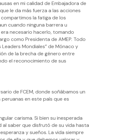
 causas en mi calidad de Embajadora de
 que le da más fuerza a las acciones
 compartimos la fatiga de los
 aun cuando ninguna barrera u
o era necesario hacerlo, tomando
 cargo como Presidenta de AMEP. Todo
s Leaders Mondiales” de Mónaco y
ción de la brecha de género entre
ndo el reconocimiento de sus
iversario de FCEM, donde soñábamos un
s peruanas en este país que es
ngular carisma. Si bien su inesperada
 al saber que disfrutó de su vida hasta
de esperanza y sueños. La vida siempre
os de ella y que debemos valorar y