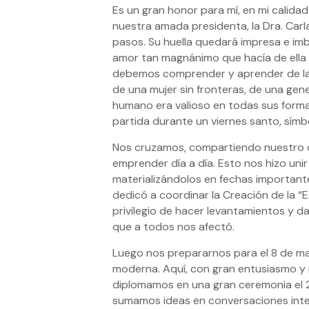
Es un gran honor para mí, en mi calid
nuestra amada presidenta, la Dra. Carl
pasos. Su huella quedará impresa e imb
amor tan magnánimo que hacía de ella u
debemos comprender y aprender de la nat
de una mujer sin fronteras, de una gene
humano era valioso en todas sus formas.
partida durante un viernes santo, símb
Nos cruzamos, compartiendo nuestro c
emprender día a día. Esto nos hizo unir
materializándolos en fechas important
dedicó a coordinar la Creación de la “
privilegio de hacer levantamientos y d
que a todos nos afectó.
Luego nos prepararnos para el 8 de ma
moderna. Aquí, con gran entusiasmo y 
diplomamos en una gran ceremonia el 2
sumamos ideas en conversaciones inter