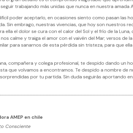
 seguir trabajando más unidas que nunca en nuestra amada 
ifícil poder aceptarlo, en ocasiones siento como pasan las ho
a. Sin embrago, nuestras vivencias, que hoy son nuestros rec
a ella el dolor se cura con el calor del Sol y el frío de la Lun
 nos calme y traiga el amor con el vaivén del Mar; versos de l
lar para sanarnos de esta pérdida sin tristeza, para que ell
mana, compañera y colega profesional, te despido dando un hom
asta que volvamos a encontramos. Te despido a nombre de nu
orprendidas por tu partida. Sin duda seguirás aportando en u
ora AMEP en chile
nto Consciente