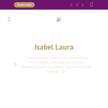
Únete aquí
Isabel Laura
Fortalecimiento y desarrollo empresarial y
emprendedor. Liderazgo equitativo y
Empoderamiento de la Mujer. Trainer for SCORE
Training - OIT