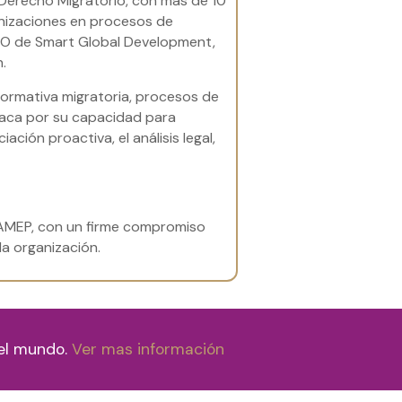
erecho Migratorio, con más de 10
nizaciones en procesos de
CEO de Smart Global Development,
.
normativa migratoria, procesos de
taca por su capacidad para
ación proactiva, el análisis legal,
e AMEP, con un firme compromiso
la organización.
 el mundo.
Ver mas información