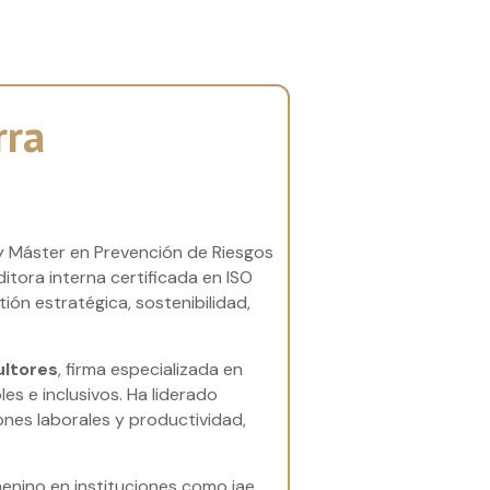
rra
 y Máster en Prevención de Riesgos
itora interna certificada en ISO
ión estratégica, sostenibilidad,
ultores
, firma especializada en
s e inclusivos. Ha liderado
ones laborales y productividad,
menino en instituciones como iae