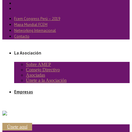
Fcem Congress Perú – 2019
Mapa Mundial FCEM
Networking Internacional
Contacto
La Asociación
Sobre AMEP
Consejo Directivo
Asociadas
Únete a la Asociación
Empresas
Únete aquí