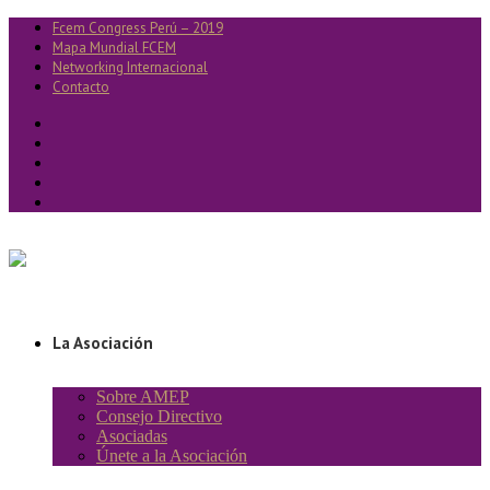
Fcem Congress Perú – 2019
Mapa Mundial FCEM
Networking Internacional
Contacto
La Asociación
Sobre AMEP
Consejo Directivo
Asociadas
Únete a la Asociación