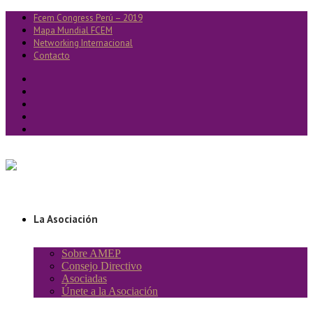
Fcem Congress Perú – 2019
Mapa Mundial FCEM
Networking Internacional
Contacto
La Asociación
Sobre AMEP
Consejo Directivo
Asociadas
Únete a la Asociación