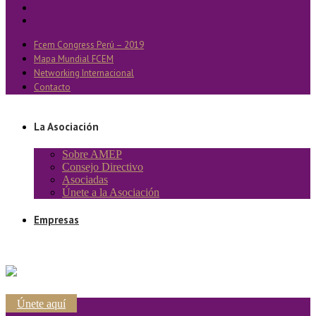
Fcem Congress Perú – 2019
Mapa Mundial FCEM
Networking Internacional
Contacto
La Asociación
Sobre AMEP
Consejo Directivo
Asociadas
Únete a la Asociación
Empresas
Únete aquí