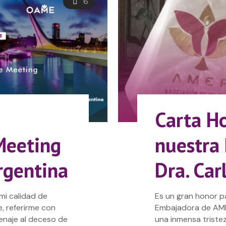
6
Carta H
Meeting
nuestra 
rgentina
Dra. Ca
mi calidad de
Es un gran honor pa
, referirme con
Embajadora de AMEP
enaje al deceso de
una inmensa triste