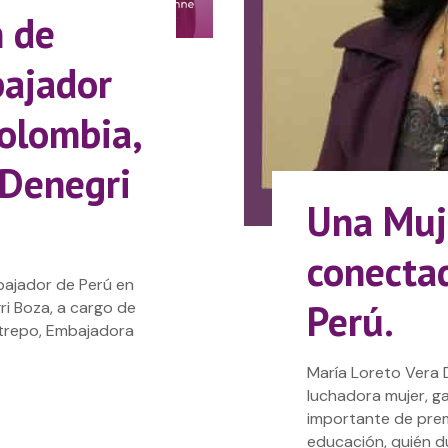
n de
ajador
olombia,
 Denegri
Una Muj
conectad
bajador de Perú en
Perú.
ri Boza, a cargo de
trepo, Embajadora
María Loreto Vera 
luchadora mujer, g
importante de prem
educación, quién d