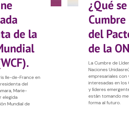
ine
¿Qué se 
nada
Cumbre 
ta de la
del Pac
Mundial
de la O
(WCF).
La Cumbre de Líder
Naciones Unidasreún
empresariales con v
ris Ile-de-France en
interesadas en los 
residenta del
y líderes emergent
ámara, Marie-
están tomando med
r elegida
forma al futuro.
ión Mundial de